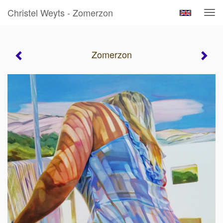
Christel Weyts - Zomerzon
Tog
navi
Zomerzon