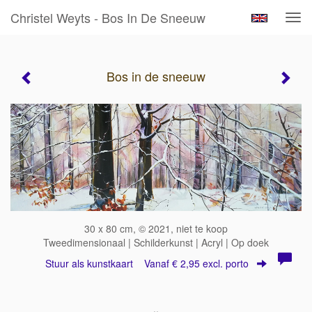
Christel Weyts - Bos In De Sneeuw
Tog
navi
Bos in de sneeuw
30 x 80 cm, © 2021, niet te koop
Tweedimensionaal | Schilderkunst | Acryl | Op doek
Stuur als kunstkaart
Vanaf € 2,95 excl. porto
..