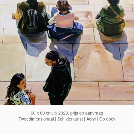
60 x 80 cm, © 2023, prijs op aanvraag
Tweedimensionaal | Schilderkunst | Acryl | Op doek