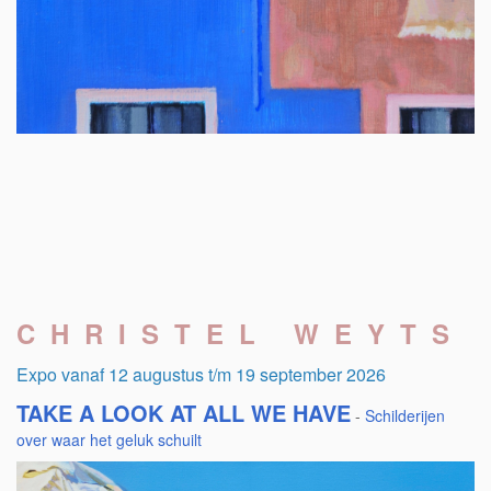
C H R I S T E L W E Y T S
Expo vanaf 12 augustus t/m 19 september 2026
TAKE A LOOK AT ALL WE HAVE
-
Schilderijen
over waar het geluk schuilt