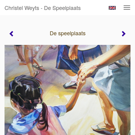
Christel Weyts - De Speelplaats
Tog
navi
De speelplaats