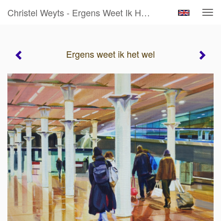
Christel Weyts - Ergens Weet Ik Het Wel
Tog
navi
Ergens weet ik het wel