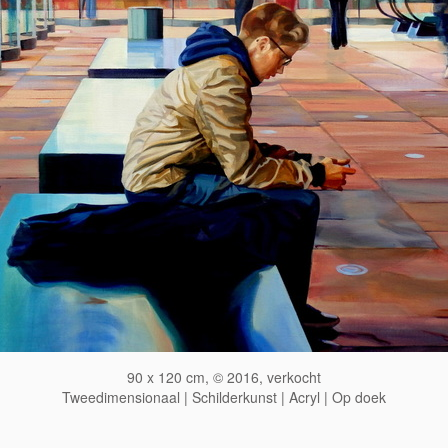
90 x 120 cm, © 2016, verkocht
Tweedimensionaal | Schilderkunst | Acryl | Op doek