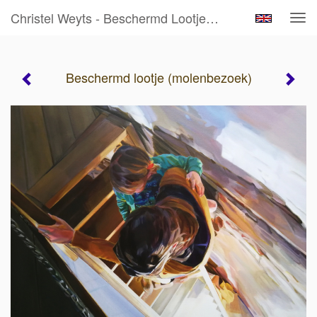
Christel Weyts - Beschermd Lootje (molenbezoek)
Tog
navi
Beschermd lootje (molenbezoek)