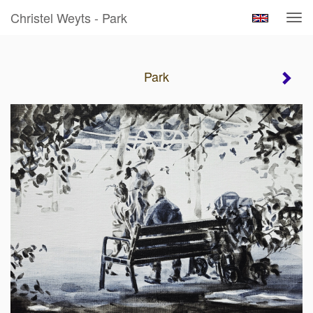
Christel Weyts - Park
Tog
navi
Park