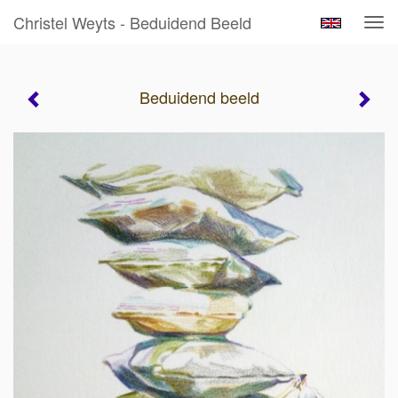
Christel Weyts - Beduidend Beeld
Tog
navi
Beduidend beeld