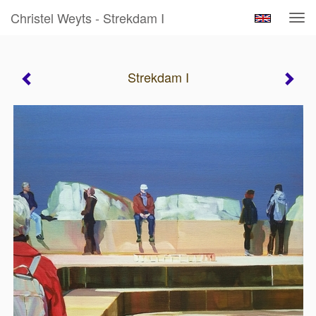
Christel Weyts - Strekdam I
Tog
navi
Strekdam I