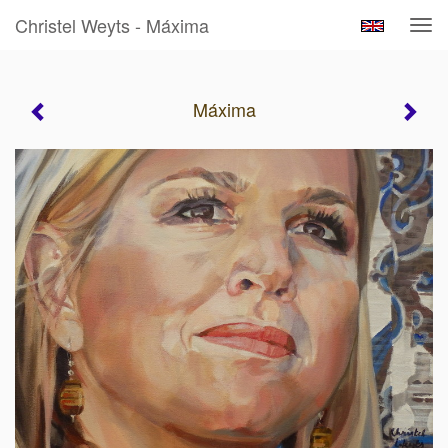
Christel Weyts - Máxima
Tog
navi
Máxima