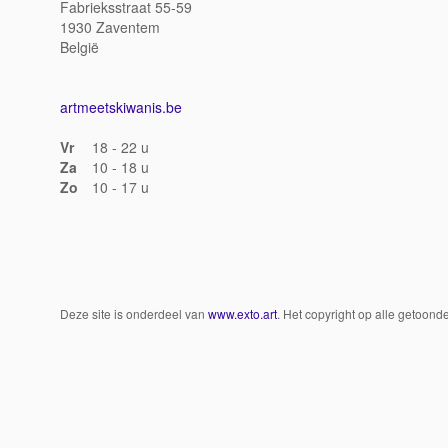
Fabrieksstraat 55-59
1930 Zaventem
België
artmeetskiwanis.be
Vr
18 - 22 u
Za
10 - 18 u
Zo
10 - 17 u
Deze site is onderdeel van
www.exto.art
. Het copyright op alle getoon