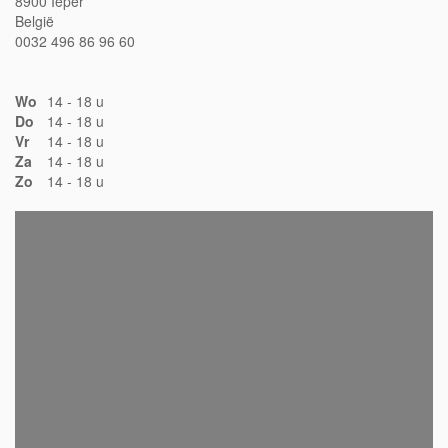
8900 Ieper
België
0032 496 86 96 60
Wo
14 - 18 u
Do
14 - 18 u
Vr
14 - 18 u
Za
14 - 18 u
Zo
14 - 18 u